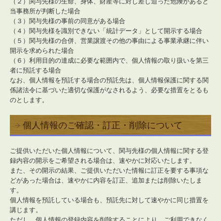
（２）関与先様の生命、身体、財産等に対し差し迫った危険があると
当事務所が判断した場合
TKCシステムQ&A
（３）関与先様の事前の同意がある場合
（４）関与先様を識別できない「統計データ」として開示する場合
社会福祉法人会計Q&A
（５）関与先様の合併、営業譲渡その他の事由による事業承継に伴い
開示を求められた場合
経営革新等支援機関とは
（６）利用目的の達成に必要な範囲内で、個人情報の取り扱いを第三
者に預託する場合
経営改善オンデマンド講座
なお、個人情報を預託する場合の預託先は、個人情報保護に関する関
係諸法令に基づいた適切な保護がなされるよう、必要な措置をとるも
経理業務のポイント
のとします。
事務所ライブラリ
個人情報のご確認・訂正・削除について
セミナー案内
ご提供いただいた個人情報について、関与先様の個人情報に関する登
リンク集
録内容の開示をご希望される場合は、速やかに対応いたします。
また、その開示の結果、ご提供いただいた情報に訂正を要する事項な
どがあった場合は、速やかに内容を訂正、追加または削除いたしま
す。
個人情報を預託している場合も、預託先に対して速やかに同じ措置を
講じます。
ただし、個人情報の登録内容を削除することにより、ご利用できなく