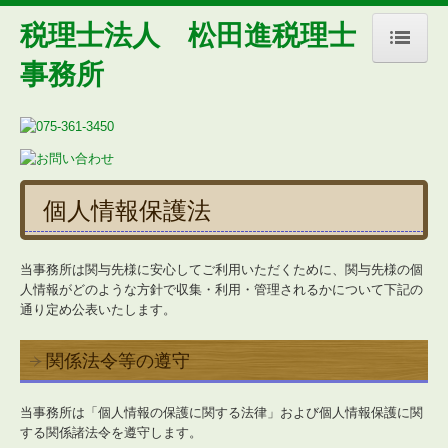
税理士法人 松田進税理士
事務所
トップページ
事務所紹介(コラムあり)
行雲流水(所長＆副所長の雑感)
個人情報保護法
経営理念
交通案内
当事務所は関与先様に安心してご利用いただくために、関与先様の個
人情報がどのような方針で収集・利用・管理されるかについて下記の
お知らせ
通り定め公表いたします。
業務案内
関係法令等の遵守
お問合せ
当事務所は「個人情報の保護に関する法律」および個人情報保護に関
デジタル化・AI導入補助金
する関係諸法令を遵守します。