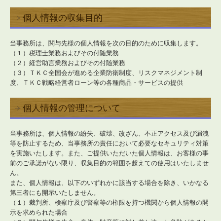
社会福祉法人の皆様へ
個人情報の収集目的
補助金・助成金・融資情報
当事務所は、関与先様の個人情報を次の目的のために収集します。
関与先向け融資商品ご紹介
（１）税理士業務およびその付随業務
（２）経営助言業務およびその付随業務
経営者お役立ち情報
（３）ＴＫＣ全国会が進める企業防衛制度、リスクマネジメント制
度、ＴＫＣ戦略経営者ローン等の各種商品・サービスの提供
経営者オススメ情報
個人情報の管理について
Q&A経営相談
税務カレンダー
当事務所は、個人情報の紛失、破壊、改ざん、不正アクセス及び漏洩
等を防止するため、当事務所の責任において必要なセキュリティ対策
税務Q&A
を実施いたします。また、ご提供いただいた個人情報は、お客様の事
前のご承諾がない限り、収集目的の範囲を超えての使用はいたしませ
経営者塾のご案内
ん。
また、個人情報は、以下のいずれかに該当する場合を除き、いかなる
第三者にも開示いたしません。
個人情報保護法
（１）裁判所、検察庁及び警察等の権限を持つ機関から個人情報の開
示を求められた場合
社長メニューASP版