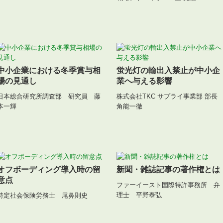
中小企業における冬季賞与相
蛍光灯の輸出入禁止が中小企
場の見通し
業へ与える影響
日本総合研究所調査部 研究員 藤
株式会社TKC サプライ事業部 部
本一輝
角能一徹
オフボーディング導入時の留
新聞・雑誌記事の著作権とは
意点
ファーイースト国際特許事務所 弁
理士 平野泰弘
特定社会保険労務士 尾鼻則史