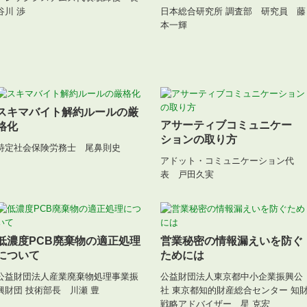
日本総合研究所 調査部 研究員 藤
谷川 渉
本一輝
スキマバイト解約ルールの厳
アサーティブコミュニケー
格化
ションの取り方
特定社会保険労務士 尾鼻則史
アドット・コミュニケーション代
表 戸田久実
低濃度PCB廃棄物の適正処理
営業秘密の情報漏えいを防ぐ
について
ためには
公益財団法人産業廃棄物処理事業振
公益財団法人東京都中小企業振興公
興財団 技術部長 川瀬 豊
社 東京都知的財産総合センター 知
戦略アドバイザー 星 克宏