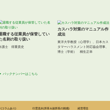
カスハラ対策のマニュアル作
退職する従業員が保管してい
成法
た名刺の取り扱い
東洋大学教授（心理学）、日本カス
弁護士 得重貴史
タマーハラスメント対応協会理事、
博士（学術） 桐生正幸
▶ バックナンバーはこちら
(コラムあり)
行雲流水(所長＆副所長の雑感)
経営理念