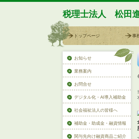
税理士法人 松田
トップページ
事
お知らせ
業務案内
お問合せ
デジタル化・AI導入補助金
社会福祉法人の皆様へ
補助金・助成金・融資情報
関与先向け融資商品ご紹介