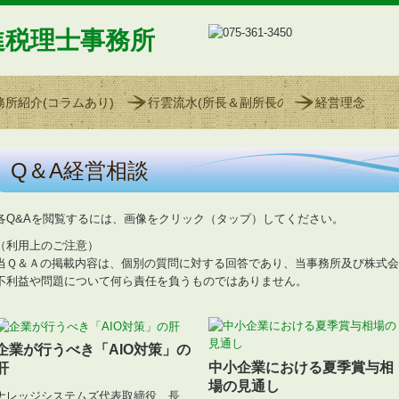
進税理士事務所
務所紹介(コラムあり)
行雲流水(所長＆副所長の雑感)
経営理念
Q＆A経営相談
各Q&Aを閲覧するには、画像をクリック（タップ）してください。
（利用上のご注意）
当Ｑ＆Ａの掲載内容は、個別の質問に対する回答であり、当事務所及び株式会
不利益や問題について何ら責任を負うものではありません。
企業が行うべき「AIO対策」の
中小企業における夏季賞与相
肝
場の見通し
ナレッジシステムズ代表取締役 長