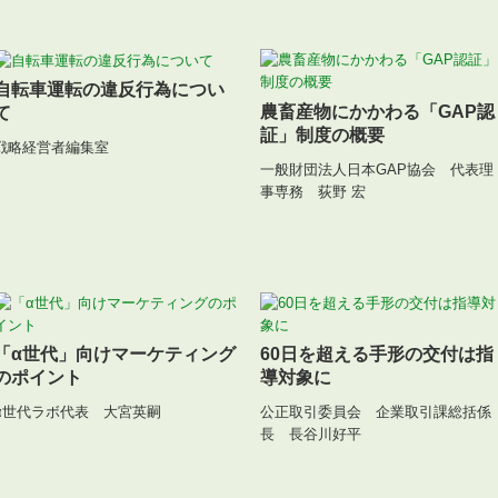
自転車運転の違反行為につい
農畜産物にかかわる「GAP認
て
証」制度の概要
戦略経営者編集室
一般財団法人日本GAP協会 代表理
事専務 荻野 宏
「α世代」向けマーケティング
60日を超える手形の交付は指
のポイント
導対象に
α世代ラボ代表 大宮英嗣
公正取引委員会 企業取引課総括係
長 長谷川好平