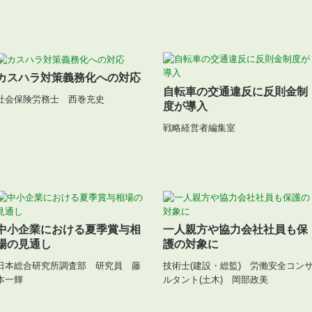
カスハラ対策義務化への対応
自転車の交通違反に反則金制
社会保険労務士 西巻充史
度が導入
戦略経営者編集室
中小企業における夏季賞与相
一人親方や協力会社社員も保
場の見通し
護の対象に
日本総合研究所調査部 研究員 藤
技術士(建設・総監) 労働安全コン
本一輝
ルタント(土木) 岡部政美