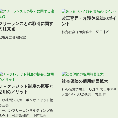
改正育児・介護休業法のポイ
フリーランスとの取引に関す
ント
る注意点
特定社会保険労務士 羽田未希
戦略経営者編集室
社会保険の適用範囲拡大
Ｊ－クレジット制度の概要と
社会保険労務士 COH社労士事務所
活用のメリット
人事労務LABO代表 石黒 潤
一般社団法人カーボンオフセット協
会会長
カーボンフリーコンサルティング株
式会社 代表取締役 中西武志