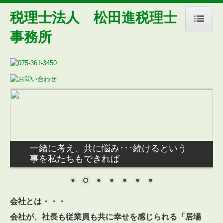
税理士法人 松田進税理士
事務所
トップページ
事務所紹介(コラムあり)
行雲流水(所長＆副所長の雑感)
経営理念
交通案内
お知らせ
一緒に考え、共に悩み･･･続けるという
事を私たちもできれば
業務案内
お問合せ
会社とは・・・
デジタル化・AI導入補助金
会社が、社長も従業員も共に幸せを感じられる「居場