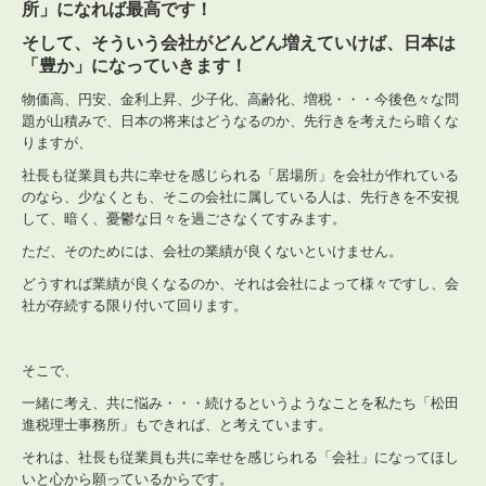
所」になれば最高です！
社会福祉法人の皆様へ
そして、そういう会社がどんどん増えていけば、日本は
補助金・助成金・融資情報
「豊か」になっていきます！
物価高、円安、金利上昇、少子化、高齢化、増税・・・今後色々な問
関与先向け融資商品ご紹介
題が山積みで、日本の将来はどうなるのか、先行きを考えたら暗くな
りますが、
経営者お役立ち情報
社長も従業員も共に幸せを感じられる「居場所」を会社が作れている
のなら、少なくとも、そこの会社に属している人は、先行きを不安視
経営者オススメ情報
して、暗く、憂鬱な日々を過ごさなくてすみます。
Q&A経営相談
ただ、そのためには、会社の業績が良くないといけません。
どうすれば業績が良くなるのか、それは会社によって様々ですし、会
税務カレンダー
社が存続する限り付いて回ります。
税務Q&A
そこで、
経営者塾のご案内
一緒に考え、共に悩み・・・続けるというようなことを私たち「松田
進税理士事務所」もできれば、と考えています。
個人情報保護法
それは、社長も従業員も共に幸せを感じられる「会社」になってほし
社長メニューASP版
いと心から願っているからです。