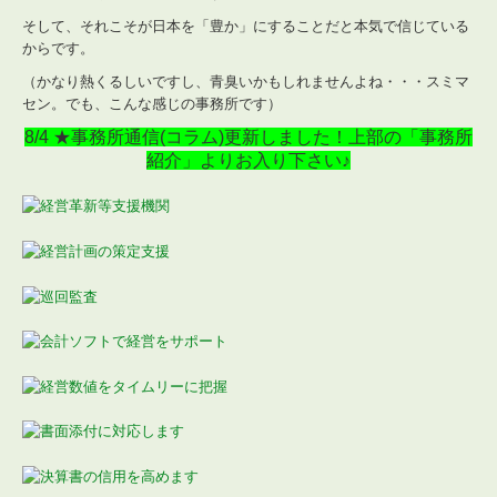
そして、それこそが日本を「豊か」にすることだと本気で信じている
TKCシステムQ&A
からです。
社会福祉法人会計Q&A
（かなり熱くるしいですし、青臭いかもしれませんよね・・・スミマ
セン。でも、こんな感じの事務所です）
経営革新等支援機関とは
8/4 ★事務所通信(コラム)更新しました！上部の「事務所
紹介」よりお入り下さい♪
経営改善オンデマンド講座
経理業務のポイント
事務所ライブラリ
セミナー案内
リンク集