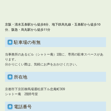
社会福祉法人の皆様へ
補助金・助成金・融資情報
京阪・清水五条駅から徒歩
8
分、地下鉄烏丸線・五条駅から徒歩
10
関与先向け融資商品ご紹介
分、阪急・烏丸駅から徒歩11分
経営者お役立ち情報
駐車場の有無
経営者オススメ情報
当事務所のあるビル（シャトー庵）1階に、専用の駐車スペースがあ
Q&A経営相談
ります。
分かりにくい際は、気軽にお声をおかけください。
税務カレンダー
税務Q&A
所在地
経営者塾のご案内
京都市下京区柳馬場通松原下ル忠庵町309
シャトー庵 2階B号室
個人情報保護法
電話番号
社長メニューASP版