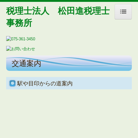
税理士法人 松田進税理士
事務所
トップページ
事務所紹介(コラムあり)
行雲流水(所長＆副所長の雑感)
交通案内
経営理念
交通案内
駅や目印からの道案内
お知らせ
業務案内
お問合せ
デジタル化・AI導入補助金