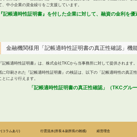
て、中小企業の資金繰りをご支援しています。
『記帳適時性証明書』を付した企業に対して、
融資の金利を優
金融機関様用「記帳適時性証明書の真正性確認」機
『記帳適時性証明書
』
は、株式会社TKCから当事務所に対して提供されます
紙に印刷された『記帳適時性証明書
』
の検証は、以下の「記帳適時性の
真正
ことにより行えます。
「記帳適時性証明書の真正性確認」（TKCグル
(コラムあり)
行雲流水(所長＆副所長の雑感)
経営理念