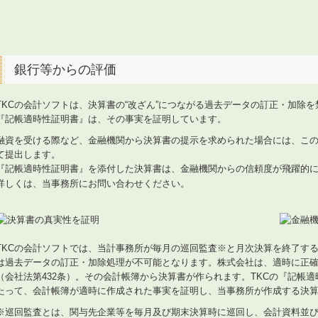
銀行等からの評価
TKCの会計ソフトは、決算書の“改ざん”につながる過去データの訂正・加除
『記帳適時性証明書』は、その事実を証明しています。
融資を受ける際など、金融機関から決算書の提示を求められた場合には、こ
て提出します。
『記帳適時性証明書』を添付した決算書は、金融機関からの信頼度が飛躍的
詳しくは、当事務所にお問い合わせください。
TKCの会計ソフトでは、当計事務所が毎月の巡回監査※と月次決算を終了す
は過去データの訂正・加除処理が不可能となります。株式会社は、適時に正
（会社法第432条）。その会計帳簿から決算書が作られます。TKCの『記帳適
たって、会計帳簿が適時に作成された事実を証明し、当事務所が作成する決
※巡回監査とは、関与先企業等を毎月及び期末決算時に巡回し、会計資料並