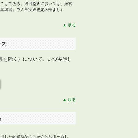
ることである。巡回監査においては、経営
動基準書』第３章実践規定の部より）
▲ 戻る
セス
導を除く）について、いつ実施し
▲ 戻る
品
活用した融資商品のご紹介と活用を通し