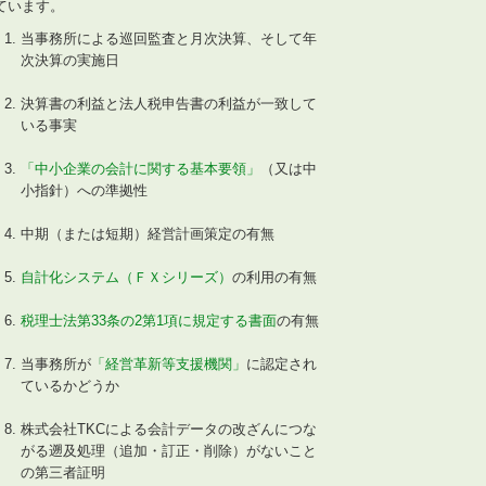
ています。
当事務所による巡回監査と月次決算、そして年
次決算の実施日
決算書の利益と法人税申告書の利益が一致して
いる事実
「中小企業の会計に関する基本要領」
（又は中
小指針）への準拠性
中期（または短期）経営計画策定の有無
自計化システム（ＦＸシリーズ）
の利用の有無
税理士法第33条の2第1項に規定する書面
の有無
当事務所が
「経営革新等支援機関」
に認定され
ているかどうか
株式会社TKCによる会計データの改ざんにつな
がる遡及処理（追加・訂正・削除）がないこと
の第三者証明