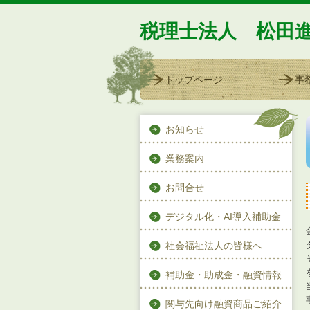
税理士法人 松田
トップページ
事
お知らせ
業務案内
お問合せ
デジタル化・AI導入補助金
社会福祉法人の皆様へ
補助金・助成金・融資情報
関与先向け融資商品ご紹介