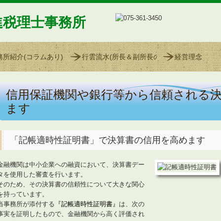
進税理士事務所
務所紹介(コラムあり)
行雲流水(所長＆副所長の雑感)
経営理念
信用保証機関や銀行等から信頼される
ます
「記帳適時性証明書」で決算書の信用を高めます
金融機関は中小企業への融資において、決算書デー
タを使用した審査を行います。
そのため、その決算書の信頼性について大きな関心
を持っています。
当事務所が添付する
『記帳適時性証明書
』
は、次の
事実を証明したもので、金融機関から高く評価され